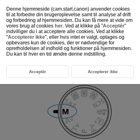
Denne hjemmeside (cam.start.canon) anvender cookies
til at forbedre din brugeroplevelse samt til analyse af drift
og forbedring af hjemmesiden. Du kan få mere at vide om
vores brug af cookies
her
. Ved at klikke på ”
Acceptér
”
D388-039
indvilliger du i at acceptere alle cookies. Ved at klikke
“
Accepterer ikke
”, eller hvis intet er valgt, optages og
Manuel filmeksponering
opbevares kun de cookies, der er nødvendige for
opretholdelsen af indhold og funktioner på hjemmesiden.
Du kan til hver en tid ændre denne indstilling.
Du kan indstille din foretrukne lukkertid, blændeværdi og ISO-hastighed
til filmoptagelse.
Acceptér
Accepterer ikke
Indstil optagelsesmetoden til [
].