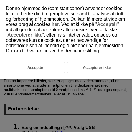
Denne hjemmeside (cam.start.canon) anvender cookies
til at forbedre din brugeroplevelse samt til analyse af drift
og forbedring af hjemmesiden. Du kan få mere at vide om
vores brug af cookies
her
. Ved at klikke på ”
Acceptér
”
D292-201
indvilliger du i at acceptere alle cookies. Ved at klikke
“
Accepterer ikke
”, eller hvis intet er valgt, optages og
Import af billeder til en smartphone
opbevares kun de cookies, der er nødvendige for
opretholdelsen af indhold og funktioner på hjemmesiden.
Du kan til hver en tid ændre denne indstilling.
Forberedelse
Brug af Camera Connect
Acceptér
Accepterer ikke
Anvendelse af smartphone-funktioner
Du kan importere billeder, som er optaget med videokameraet, til en
smartphone ved at slutte smartphonen til videokameraet med
multifunktionsskoadapteren til Smartphone Link
AD-P1
(sælges separat,
kun til Android-smartphones) eller et USB-kabel.
Forberedelse
Vælg en indstilling i [
:
Vælg USB-