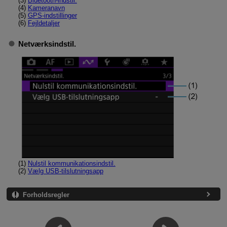
(3)
Bluetooth-indstil.
(4)
Kameranavn
(5)
GPS-indstillinger
(6)
Fejldetaljer
Netværksindstil.
(1)
Nulstil kommunikationsindstil.
(2)
Vælg USB-tilslutningsapp
Forholdsregler