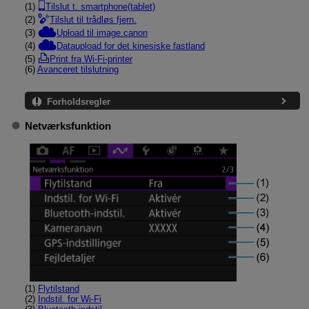
(1)
Tilslut t. smartphone(tablet)
(2)
Tilslut til trådløs fjern.
(3)
Upload til image.canon
(4)
Dataupload for det kinesiske fastland
(5)
Print fra Wi-Fi-printer
(6)
Avanceret tilslutning
Forholdsregler
Netværksfunktion
(1)
Flytilstand
(2)
Indstil. for Wi-Fi