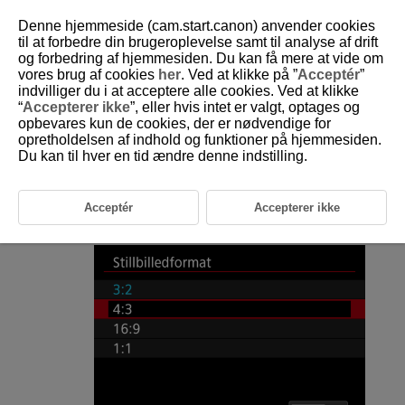
Denne hjemmeside (cam.start.canon) anvender cookies
til at forbedre din brugeroplevelse samt til analyse af drift
og forbedring af hjemmesiden. Du kan få mere at vide om
vores brug af cookies
her
. Ved at klikke på ”
Acceptér
”
D250-042
indvilliger du i at acceptere alle cookies. Ved at klikke
“
Accepterer ikke
”, eller hvis intet er valgt, optages og
Stillbilledformat
opbevares kun de cookies, der er nødvendige for
opretholdelsen af indhold og funktioner på hjemmesiden.
Du kan til hver en tid ændre denne indstilling.
Du kan ændre fotoets billedformat.
Vælg [
:
Stillbilledformat
] (
).
Acceptér
Accepterer ikke
Vælg en indstilling.