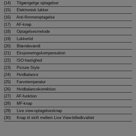
(14)
Tilgængelige optagelser
(15)
Elektronisk lukker
(16)
Anti-flimmeroptagelse
(17)
AF-knap
(18)
Optagelsesmetode
(19)
Lukkertid
(20)
Blændeværdi
(21)
Eksponeringskompensation
(22)
ISO-hastighed
(23)
Picture Style
(24)
Hvidbalance
(25)
Farvetemperatur
(26)
Hvidbalancekorrektion
(27)
AF-funktion
(28)
MF-knap
(29)
Live view-optagelsesknap
(30)
Knap til skift mellem Live View-billedkvalitet