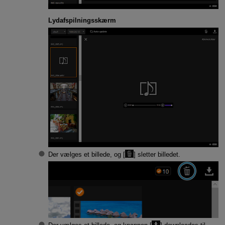
Lydafspilningsskærm
Der vælges et billede, og [
] sletter billedet.