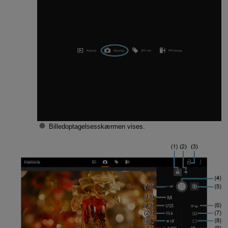
Billedoptagelsesskærmen vises.