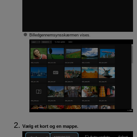
Billedgennemsynsskærmen vises.
Vælg et kort og en mappe.