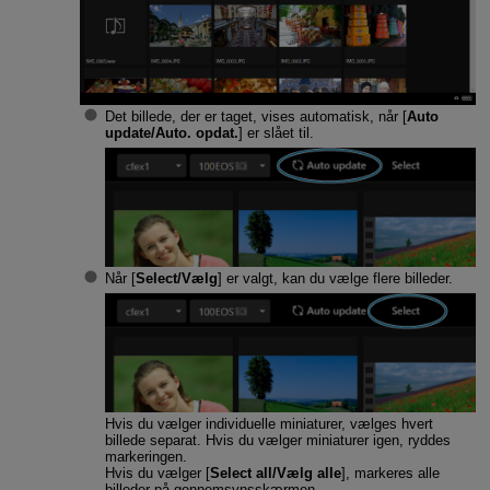
Det billede, der er taget, vises automatisk, når [
Auto
update/Auto. opdat.
] er slået til.
Når [
Select/Vælg
] er valgt, kan du vælge flere billeder.
Hvis du vælger individuelle miniaturer, vælges hvert
billede separat. Hvis du vælger miniaturer igen, ryddes
markeringen.
Hvis du vælger [
Select all/Vælg alle
], markeres alle
billeder på gennemsynsskærmen.