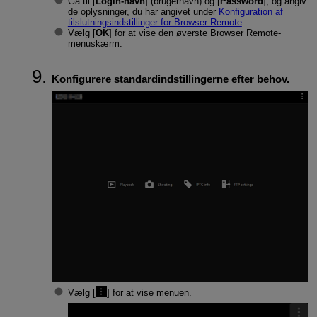
Gå til [
Login-navn
] (brugernavn) og [
Password
], og angiv
de oplysninger, du har angivet under
Konfiguration af
tilslutningsindstillinger for Browser Remote
.
Vælg [
OK
] for at vise den øverste Browser Remote-
menuskærm.
Konfigurere standardindstillingerne efter behov.
Vælg [
] for at vise menuen.