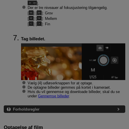
].
Der er tre niveauer af fokusjustering tilgængelig.
[
] [
]: Grov
[
] [
]: Mellem
[
] [
]: Fin
Tag billedet.
Vælg (4) udløserknappen for at optage.
De optagne billeder gemmes på kortet i kameraet.
Hvis du vil gennemse og downloade billeder, skal du se
under
Gennemse billeder
.
Forholdsregler
Optagelse af film