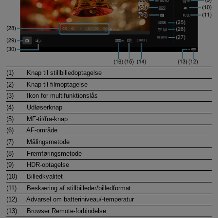
(1)
Knap til stillbilledoptagelse
(2)
Knap til filmoptagelse
(3)
Ikon for multifunktionslås
(4)
Udløserknap
(5)
MF-til/fra-knap
(6)
AF-område
(7)
Målingsmetode
(8)
Fremføringsmetode
(9)
HDR-optagelse
(10)
Billedkvalitet
(11)
Beskæring af stillbilleder/billedformat
(12)
Advarsel om batteriniveau/-temperatur
(13)
Browser Remote-forbindelse