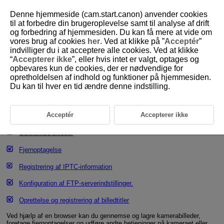
Denne hjemmeside (cam.start.canon) anvender cookies
til at forbedre din brugeroplevelse samt til analyse af drift
og forbedring af hjemmesiden. Du kan få mere at vide om
vores brug af cookies
her
. Ved at klikke på ”
Acceptér
”
D146-154
indvilliger du i at acceptere alle cookies. Ved at klikke
“
Accepterer ikke
”, eller hvis intet er valgt, optages og
Betjening af kameraet med
opbevares kun de cookies, der er nødvendige for
Browser Remote
opretholdelsen af indhold og funktioner på hjemmesiden.
Du kan til hver en tid ændre denne indstilling.
Konfiguration af tilslutningsindstillinger for Browser Remote
Acceptér
Accepterer ikke
Visning af Browser Remote
Gennemse billeder
Fjernoptagelse
Registrering af IPTC-information
Konfiguration af FTP-serverindstillinger.
Oprettelse og registrering af billedtitler
Ved hjælp af en browser kan du gennemse og lagre kamerabilleder,
foretage fjernoptagelser og udføre andre betjeninger på kameraet eller