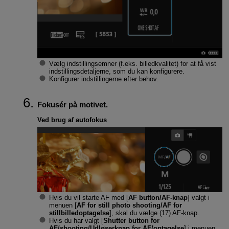
Vælg indstillingsemner (f.eks. billedkvalitet) for at få vist
indstillingsdetaljerne, som du kan konfigurere.
Konfigurer indstillingerne efter behov.
Fokusér på motivet.
Ved brug af autofokus
Hvis du vil starte AF med [
AF button/AF-knap
] valgt i
menuen [
AF for still photo shooting/AF for
stillbilledoptagelse
], skal du vælge (17) AF-knap.
Hvis du har valgt [
Shutter button for
AF/shooting/Udløserknap for AF/optagelse
] i menuen