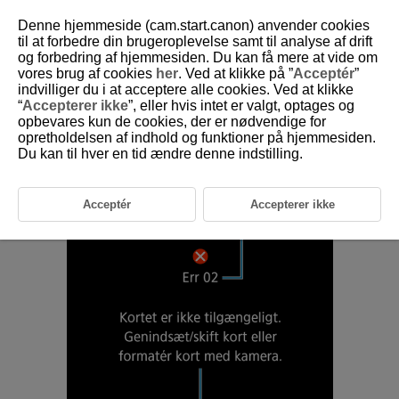
Denne hjemmeside (cam.start.canon) anvender cookies
til at forbedre din brugeroplevelse samt til analyse af drift
og forbedring af hjemmesiden. Du kan få mere at vide om
vores brug af cookies
her
. Ved at klikke på ”
Acceptér
”
D101-199
indvilliger du i at acceptere alle cookies. Ved at klikke
“
Accepterer ikke
”, eller hvis intet er valgt, optages og
Fejlkoder
opbevares kun de cookies, der er nødvendige for
opretholdelsen af indhold og funktioner på hjemmesiden.
Du kan til hver en tid ændre denne indstilling.
Hvis der er et problem med kameraet, vises der en fejlmeddelelse. Følg
vejledningen på skærmen. Hvis problemet fortsætter, skal du notere
fejlkoden (Err xx) og kontakte Canon-servicecenter.
Acceptér
Accepterer ikke