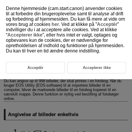
Denne hjemmeside (cam.start.canon) anvender cookies
til at forbedre din brugeroplevelse samt til analyse af drift
og forbedring af hjemmesiden. Du kan få mere at vide om
vores brug af cookies
her
. Ved at klikke på ”
Acceptér
”
D101-128
indvilliger du i at acceptere alle cookies. Ved at klikke
“
Accepterer ikke
”, eller hvis intet er valgt, optages og
Fotobogopsætning
opbevares kun de cookies, der er nødvendige for
opretholdelsen af indhold og funktioner på hjemmesiden.
Du kan til hver en tid ændre denne indstilling.
Angivelse af billeder enkeltvis
Angivelse af billedområde for en fotobog
Acceptér
Accepterer ikke
Angivelse af alle billeder i en mappe eller på et kort
Du kan angive op til 998 billeder, der skal printes i en fotobog. Når du
bruger EOS Utility (EOS-software) til at importere billeder til en
computer, bliver de markerede billeder til en fotobog kopieret til en
særskilt mappe. Denne funktion er nyttig ved bestilling af fotobøger
online.
Angivelse af billeder enkeltvis