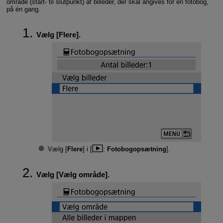
område (start- til slutpunkt) af billeder, der skal angives for en fotobog,
på én gang.
Vælg [
Flere
].
Vælg [
Flere
] i [
:
Fotobogopsætning
].
Vælg [
Vælg område
].