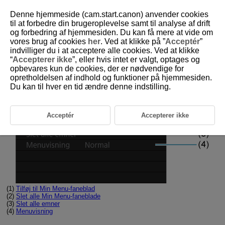
Denne hjemmeside (cam.start.canon) anvender cookies
til at forbedre din brugeroplevelse samt til analyse af drift
og forbedring af hjemmesiden. Du kan få mere at vide om
vores brug af cookies
her
. Ved at klikke på ”
Acceptér
”
D090-203
indvilliger du i at acceptere alle cookies. Ved at klikke
“
Accepterer ikke
”, eller hvis intet er valgt, optages og
Fanemenuer: Min Menu
opbevares kun de cookies, der er nødvendige for
opretholdelsen af indhold og funktioner på hjemmesiden.
Du kan til hver en tid ændre denne indstilling.
Acceptér
Accepterer ikke
(1)
Tilføj til Min Menu-faneblad
(2)
Slet alle Min Menu-faneblade
(3)
Slet alle emner
(4)
Menuvisning