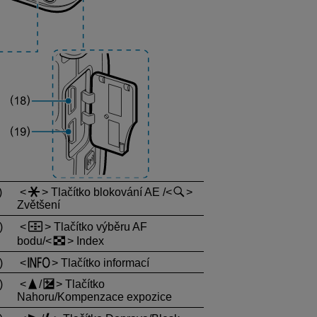
)
Tlačítko blokování AE /
Zvětšení
)
Tlačítko výběru AF
bodu/
Index
)
Tlačítko informací
)
/
Tlačítko
Nahoru/Kompenzace expozice