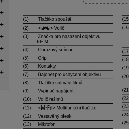
(1)
Tlačítko spouště
(15
(16
(2)
Volič
(3)
Značka pro nasazení objektivu
EF-M
(4)
Obrazový snímač
(17
(5)
Grip
(18
(6)
Kontakty
(19
(7)
Bajonet pro uchycení objektivu
(20
(8)
Tlačítko snímání filmů
(21
(9)
Vypínač napájení
(22
(10)
Volič režimů
(23
(11)
Multifunkční tlačítko
(24
(12)
Vestavěný blesk
(25
(13)
Mikrofon