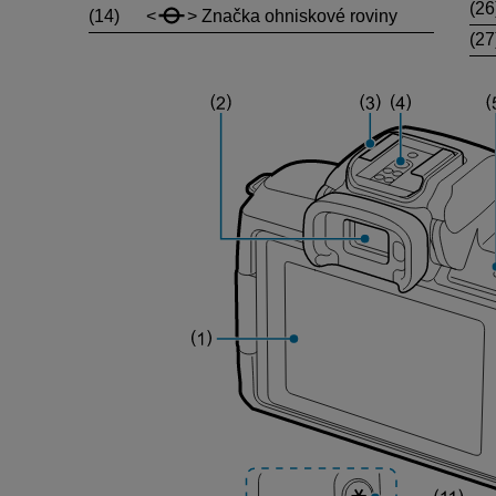
(26
(14)
Značka ohniskové roviny
(27