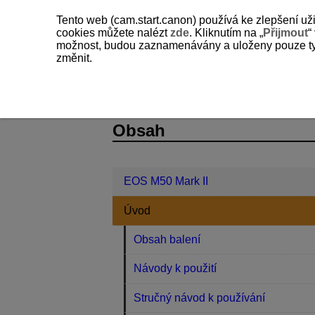
Tento web (cam.start.canon) používá ke zlepšení už
cookies můžete nalézt
zde
. Kliknutím na „
Přijmout
“
možnost, budou zaznamenávány a uloženy pouze ty so
změnit.
EOS M50 Mark II
Úvod
Názvy so
D101-010
Obsah
EOS M50 Mark II
Úvod
Obsah balení
Návody k použití
Stručný návod k používání