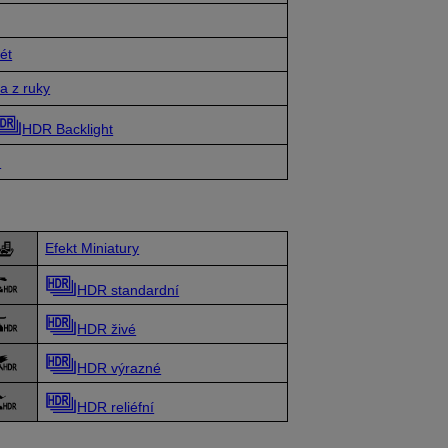
ét
a z ruky
HDR Backlight
m
Efekt Miniatury
HDR standardní
HDR živé
HDR výrazné
HDR reliéfní