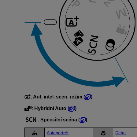
:
Aut. intel. scen. režim
(
)
:
Hybridní Auto
(
)
:
Speciální scéna
(
)
Autoportrét
Detail