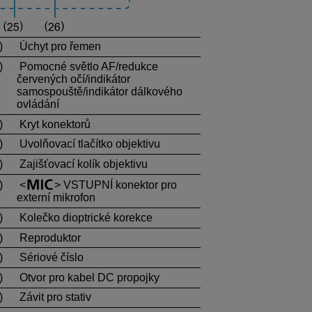
)
Úchyt pro řemen
)
Pomocné světlo AF/redukce
červených očí/indikátor
samospouště/indikátor dálkového
ovládání
)
Kryt konektorů
)
Uvolňovací tlačítko objektivu
)
Zajišťovací kolík objektivu
)
VSTUPNÍ konektor pro
externí mikrofon
)
Kolečko dioptrické korekce
)
Reproduktor
)
Sériové číslo
)
Otvor pro kabel DC propojky
)
Závit pro stativ