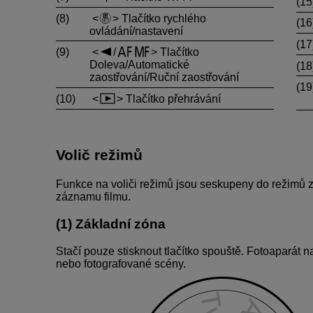
(15
(8)
Tlačítko rychlého
(16
ovládání/nastavení
(17
(9)
/
Tlačítko
Doleva/Automatické
(18
zaostřování/Ruční zaostřování
(19
(10)
Tlačítko přehrávání
Volič režimů
Funkce na voliči režimů jsou seskupeny do režimů z
záznamu filmu.
(1) Základní zóna
Stačí pouze stisknout tlačítko spouště. Fotoaparát 
nebo fotografované scény.