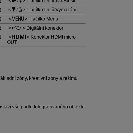
)
/
Tlačítko Doprava/Blesk
)
/
Tlačítko Dolů/Vymazání
)
Tlačítko Menu
)
Digitální konektor
)
Konektor HDMI micro
OUT
ákladní zóny, kreativní zóny a režimu
nastaví vše podle fotografovaného objektu