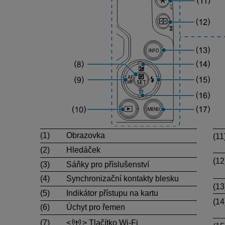
(1)
Obrazovka
(11
(2)
Hledáček
(12
(3)
Sáňky pro příslušenství
(4)
Synchronizační kontakty blesku
(13
(5)
Indikátor přístupu na kartu
(14
(6)
Úchyt pro řemen
(7)
Tlačítko Wi-Fi