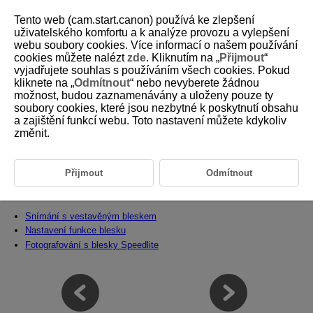
Tento web (cam.start.canon) používá ke zlepšení
uživatelského komfortu a k analýze provozu a vylepšení
webu soubory cookies. Více informací o našem používání
cookies můžete nalézt
zde
. Kliknutím na „
Přijmout
“
D185-051
vyjadřujete souhlas s používáním všech cookies. Pokud
kliknete na „
Odmítnout
“ nebo nevyberete žádnou
Fotografování s bleskem
možnost, budou zaznamenávány a uloženy pouze ty
soubory cookies, které jsou nezbytné k poskytnutí obsahu
a zajištění funkcí webu. Toto nastavení můžete kdykoliv
Tato kapitola popisuje, jak fotografovat s vestavěným nebo externím
bleskem (blesky Speedlite řady EL/EX).
změnit.
vpravo od názvů stránek označuje funkce dostupné pouze
v režimech kreativní zóny
(
/
/
/
/
/
).
Přijmout
Odmítnout
Upozornění
Snímání s vestavěným bleskem
Nastavení funkce blesku
Fotografování s blesky Speedlite