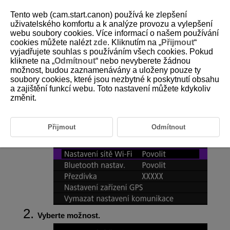
Tento web (cam.start.canon) používá ke zlepšení
uživatelského komfortu a k analýze provozu a vylepšení
webu soubory cookies. Více informací o našem používání
cookies můžete nalézt
zde
. Kliknutím na „
Přijmout
“
D180-184
vyjadřujete souhlas s používáním všech cookies. Pokud
kliknete na „
Odmítnout
“ nebo nevyberete žádnou
Nastavení
Wi-Fi
možnost, budou zaznamenávány a uloženy pouze ty
soubory cookies, které jsou nezbytné k poskytnutí obsahu
a zajištění funkcí webu. Toto nastavení můžete kdykoliv
Vyberte možnost [
:
Nastavení sítě Wi-Fi
].
změnit.
Přijmout
Odmítnout
Vyberte možnost.