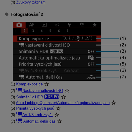
(4)
Zvukový záznam
Fotografování 2
(1)
Komp.expozice
(2)
Nastavení citlivosti ISO
(3)
Snímání v HDR
(4)
Auto Lighting Optimizer/Automatická optimalizace jasu
(5)
Priorita vysokých jasů
(6)
Av 1/8-krok.zvyš.
(7)
Automat. delší čas