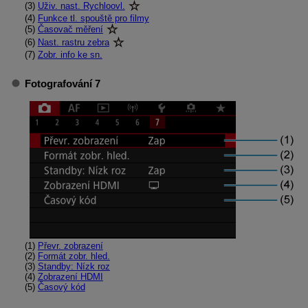
(3)
Uživ. nast. Rychloovl.
(4)
Funkce tl. spouště pro filmy
(5)
Časovač měření
(6)
Nast. rastru zebra
(7)
Zobr. info ke sn.
Fotografování 7
(1)
Převr. zobrazení
(2)
Formát zobr. hled.
(3)
Standby: Nízk roz
(4)
Zobrazení HDMI
(5)
Časový kód