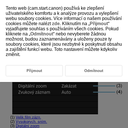
Tento web (cam.start.canon) používá ke zlepšení
uživatelského komfortu a k analýze provozu a vylepšení
webu soubory cookies. Více informací o našem používání
cookies můžete nalézt
zde
. Kliknutím na „
Přijmout
“
D180-103
vyjadřujete souhlas s používáním všech cookies. Pokud
kliknete na „
Odmítnout
“ nebo nevyberete žádnou
Nabídky na kartě: Záznam filmu
možnost, budou zaznamenávány a uloženy pouze ty
soubory cookies, které jsou nezbytné k poskytnutí obsahu
a zajištění funkcí webu. Toto nastavení můžete kdykoliv
Snímání 1
změnit.
Přijmout
Odmítnout
(1)
Velik.film.zázn.
(2)
Vysokorych. sním.
(3)
Digitální zoom