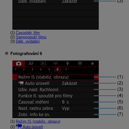
(1)
Časosběr. film
(2)
Samospoušť filmu
(3)
Dálk. ovládání
Fotografování 6
(1)
Režim IS (stabiliz. obrazu)
(2)
Auto úroveň