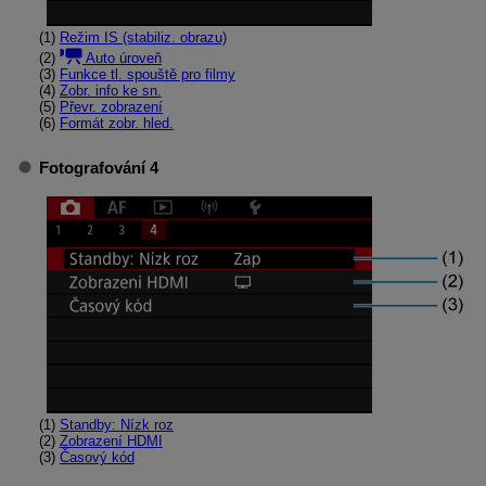
(1)
Režim IS (stabiliz. obrazu)
(2)
Auto úroveň
(3)
Funkce tl. spouště pro filmy
(4)
Zobr. info ke sn.
(5)
Převr. zobrazení
(6)
Formát zobr. hled.
Fotografování 4
(1)
Standby: Nízk roz
(2)
Zobrazení HDMI
(3)
Časový kód