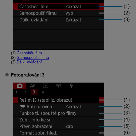
(1)
Časosběr. film
(2)
Samospoušť filmu
(3)
Dálk. ovládání
Fotografování 3