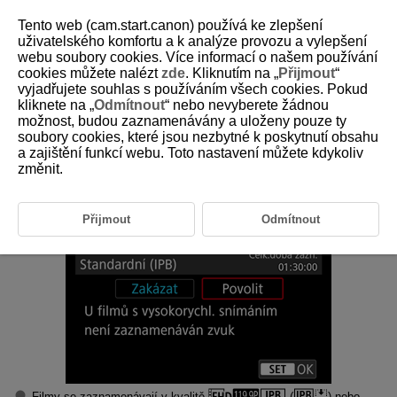
Tento web (cam.start.canon) používá ke zlepšení
uživatelského komfortu a k analýze provozu a vylepšení
webu soubory cookies. Více informací o našem používání
cookies můžete nalézt
zde
. Kliknutím na „
Přijmout
“
D180-106
vyjadřujete souhlas s používáním všech cookies. Pokud
kliknete na „
Odmítnout
“ nebo nevyberete žádnou
Vysoká snímková frekvence
možnost, budou zaznamenávány a uloženy pouze ty
soubory cookies, které jsou nezbytné k poskytnutí obsahu
a zajištění funkcí webu. Toto nastavení můžete kdykoliv
Filmy můžete nahrávat při vysokorychlostním snímání 119,9 sn./s nebo
100,0 sn./s. To je ideální pro záznam filmů, které budou přehrávány
změnit.
zpomaleně. Maximální doba záznamu na film je 1 hodina. 30 min
Přijmout
Odmítnout
Filmy se zaznamenávají v kvalitě
(
) nebo