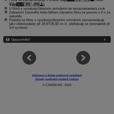
(
).
U filmů s vysokorychlostním snímáním se nezaznamenává zvuk.
Zobrazení časového kódu během záznamu filmu se posune o 4 s za
sekundu.
Protože se filmy s vysokorychlostním snímáním zaznamenávají
jako videosoubory při 29,97/25,00 sn./s, přehrávají se zpomaleně při
1/4 rychlosti.
Upozornění
Informace o těchto webových stránkách
Zásady používání souborů cookies
© CANON INC. 2026