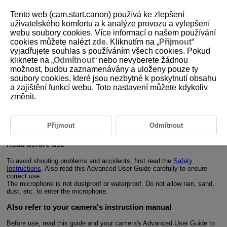
Tento web (cam.start.canon) používá ke zlepšení
uživatelského komfortu a k analýze provozu a vylepšení
webu soubory cookies. Více informací o našem používání
cookies můžete nalézt
zde
. Kliknutím na „
Přijmout
“
D403-002
vyjadřujete souhlas s používáním všech cookies. Pokud
kliknete na „
Odmítnout
“ nebo nevyberete žádnou
Introduction
možnost, budou zaznamenávány a uloženy pouze ty
soubory cookies, které jsou nezbytné k poskytnutí obsahu
a zajištění funkcí webu. Toto nastavení můžete kdykoliv
The Wireless Remote Control
BR-E2
is a wireless remote controller that
®
is compatible with Bluetooth
low energy technology (hereafter
změnit.
“Bluetooth”).
Connecting the remote controller to a Canon digital camera allows the
camera to be operated wirelessly.
Přijmout
Odmítnout
For information on the supported cameras, refer to the Canon Web site, etc.
Read before use
To avoid shooting problems and accidents, first read the
Safety
Instructions
. Also read this Advanced User Guide carefully to ensure
correct use.
The microphone is not dustproof or waterproof. Do not allow rain, sand,
dust, etc. to enter the microphone.
Also refer to your camera's instruction manual
Before use, read this guide and your camera's Advanced User Guide to