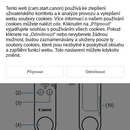
Tento web (cam.start.canon) používá ke zlepšení
uživatelského komfortu a k analýze provozu a vylepšení
webu soubory cookies. Více informací o našem používání
cookies můžete nalézt
zde
. Kliknutím na „
Přijmout
“
D403-007
vyjadřujete souhlas s používáním všech cookies. Pokud
kliknete na „
Odmítnout
“ nebo nevyberete žádnou
Part Names
možnost, budou zaznamenávány a uloženy pouze ty
soubory cookies, které jsou nezbytné k poskytnutí obsahu
a zajištění funkcí webu. Toto nastavení můžete kdykoliv
Indicator Status
změnit.
Přijmout
Odmítnout