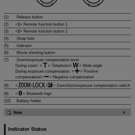
(1)
Release button
(2)
1
Remote function button 1
(3)
2
Remote function button 2
(4)
Strap hole
(5)
Indicator
(6)
Movie shooting button
(7)
Zoom/exposure compensation lever
During zoom:
Telephoto/
Wide-angle
During exposure compensation:
Positive
compensation/
Negative compensation
(8)
/
/
Zoom/lock/exposure compensation switch
(9)
Bluetooth logo
(10)
Battery holder
Note
Indicator Status