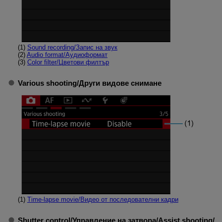
(1)
Sound recording
/
Запис на звук
(2)
Audio format
/
Аудиоформат
(3)
Color filter
/
Цветови филтър
Various shooting
/
Други видове снимане
(1)
Time-lapse movie
/
Видео от последователни кадри
Shutter control
/
Управление на затвора
/
Assist shooting
/