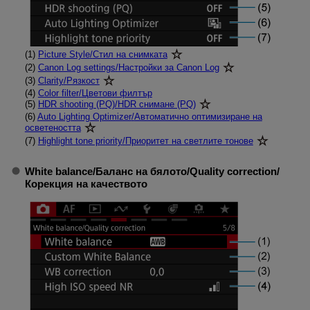
(1)
Picture Style
/
Стил на снимката
(2)
Canon Log settings
/
Настройки за Canon Log
(3)
Clarity
/
Рязкост
(4)
Color filter
/
Цветови филтър
(5)
HDR shooting (PQ)
/
HDR снимане (PQ)
(6)
Auto Lighting Optimizer
/
Автоматично оптимизиране на
осветеността
(7)
Highlight tone priority
/
Приоритет на светлите тонове
White balance
/
Баланс на бялото
/
Quality correction
/
Корекция на качеството