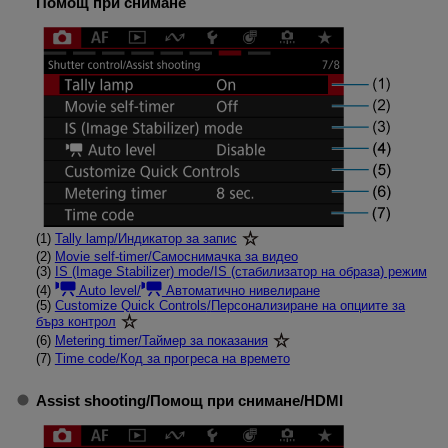
Помощ при снимане
(1)
Tally lamp
/
Индикатор за запис
(2)
Movie self-timer
/
Самоснимачка за видео
(3)
IS (Image Stabilizer) mode
/
IS (стабилизатор на образа) режим
(4)
Auto level
/
Автоматично нивелиране
(5)
Customize Quick Controls
/
Персонализиране на опциите за
бърз контрол
(6)
Metering timer
/
Таймер за показания
(7)
Time code
/
Код за прогреса на времето
Assist shooting
/
Помощ при снимане
/
HDMI