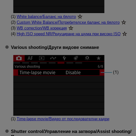
(1)
White balance
/
Баланс на бялото
(2)
Custom White Balance
/
Потребителски баланс на бялото
(3)
WB correction
/
WB корекция
(4)
High ISO speed NR
/
Редуциране на шума при високо ISO
Various shooting
/
Други видове снимане
(1)
Time-lapse movie
/
Видео от последователни кадри
Shutter control
/
Управление на затвора
/
Assist shooting
/