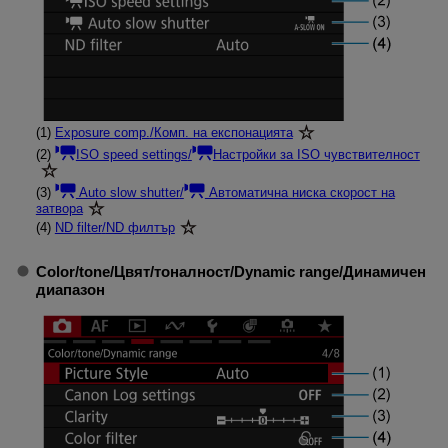
(1)
Exposure comp.
/
Комп. на експонацията
(2)
ISO speed settings
/
Настройки за ISO чувствителност
(3)
Auto slow shutter
/
Автоматична ниска скорост на
затвора
(4)
ND filter
/
ND филтър
Color/tone
/
Цвят/тоналност
/
Dynamic range
/
Динамичен
диапазон