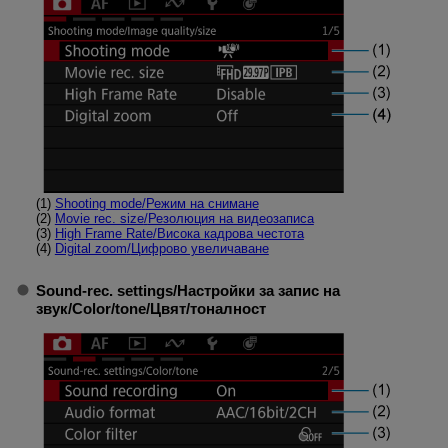
(1)
Shooting mode
/
Режим на снимане
(2)
Movie rec. size
/
Резолюция на видеозаписа
(3)
High Frame Rate
/
Висока кадрова честота
(4)
Digital zoom
/
Цифрово увеличаване
Sound-rec. settings
/
Настройки за запис на
звук
/
Color/tone
/
Цвят/тоналност