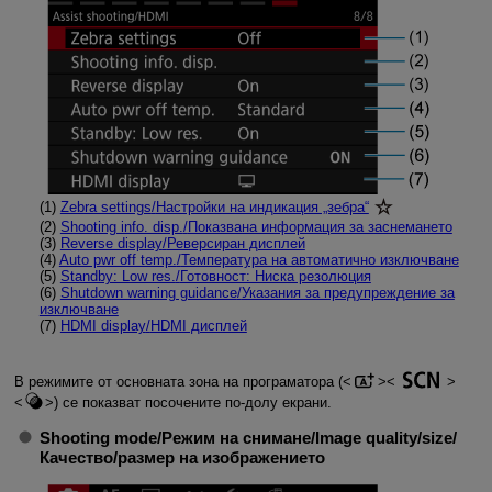
(1)
Zebra settings
/
Настройки на индикация „зебра“
(2)
Shooting info. disp.
/
Показвана информация за заснемането
(3)
Reverse display
/
Реверсиран дисплей
(4)
Auto pwr off temp.
/
Температура на автоматично изключване
(5)
Standby: Low res.
/
Готовност: Ниска резолюция
(6)
Shutdown warning guidance
/
Указания за предупреждение за
изключване
(7)
HDMI display
/
HDMI дисплей
В режимите от основната зона на програматора (
) се показват посочените по-долу екрани.
Shooting mode
/
Режим на снимане
/
Image quality/size
/
Качество/размер на изображението