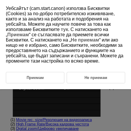
Уебсайтът (cam.start.canon) използва Бисквитки
(Cookies) за по-добро потребителско изживяване,
както и за анализ на работата и подобрения на
уебсайта. Можете да научите повече за това как
D292-039
използваме Бисквитките
тук
. С натискането на
„
Приемам
“ се съгласявате да приемете всички
Менюта в панела: Запис на видео
Бисквитки. С натискането на „
Не приемам
“ или ако
нищо не е избрано, само Бисквитките, необходими за
предоставянето на съдържанието и функциите на
Image quality/size
/
Качество/размер на изображението
уебсайта, ще бъдат записани и съхранени. Можете да
промените тази настройка по всяко време.
Приемам
Не приемам
(1)
Movie rec. size
/
Резолюция на видеозаписа
(2)
High Frame Rate
/
Висока кадрова честота
(3)
Digital zoom
/
Цифрово увеличаване