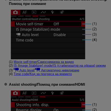
Помощ при снимане
(1)
Movie self-timer
/
Самоснимачка за видео
(2)
IS (Image Stabilizer) mode
/
IS (стабилизатор на образа) режим
(3)
Auto level
/
Автоматично нивелиране
(4)
Time code
/
Код за прогреса на времето
Assist shooting
/
Помощ при снимане
/
HDMI