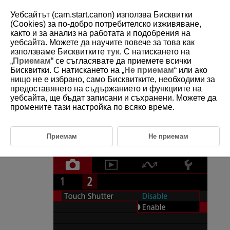
Уебсайтът (cam.start.canon) използва Бисквитки
(Cookies) за по-добро потребителско изживяване,
както и за анализ на работата и подобрения на
уебсайта. Можете да научите повече за това как
D250-043
използваме Бисквитките
тук
. С натискането на
„
Приемам
“ се съгласявате да приемете всички
Спусък с докосване
Бисквитки. С натискането на „
Не приемам
“ или ако
нищо не е избрано, само Бисквитките, необходими за
предоставянето на съдържанието и функциите на
Можете да фокусирате и да снимате автоматично просто чрез
докосване на дисплея.
уебсайта, ще бъдат записани и съхранени. Можете да
промените тази настройка по всяко време.
Изберете [
:
Touch Shutter
/
:
Спусък с
докосване
] (
).
Приемам
Не приемам
Изберете [
Enable
/
Разрешено
].