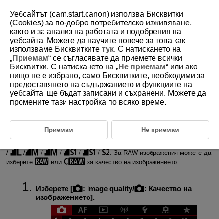
Уебсайтът (cam.start.canon) използва Бисквитки
(Cookies) за по-добро потребителско изживяване,
както и за анализ на работата и подобрения на
уебсайта. Можете да научите повече за това как
D180-054
използваме Бисквитките
тук
. С натискането на
„
Приемам
“ се съгласявате да приемете всички
Качество на изображението
Бисквитки. С натискането на „
Не приемам
“ или ако
нищо не е избрано, само Бисквитките, необходими за
предоставянето на съдържанието и функциите на
RAW изображения
уебсайта, ще бъдат записани и съхранени. Можете да
промените тази настройка по всяко време.
Указания за настройките за качество на изображението
Максимален брой снимки в серия
Приемам
Не приемам
Можете да избирате броя пиксели и качеството на изображението.
Опциите за качество на JPEG/HEIF изображението са следните:
/
/
/
/
/
/
. За RAW изображения можете да
изберете
или
за качество на изображението.
Изберете [
:
Image quality
/
:
Качество на
изображението
].