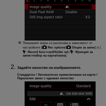
Показаният екран се различава в зависимост от
настройките [
Rec options
/
Опции за запис
] в [
:
Record func+card/folder sel.
/
:
Функция за
запис+избор на карта/папка
].
Задайте качество на изображението.
Стандартно / Автоматично превключване на карти /
Паралелен запис с еднакво качество