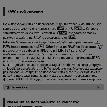
RAW изображения
RAW изображенията са необработени данни от заснемащия сензор,
които се запаметяват в картата като
или
файлове в
зависимост от избраната настройка.
предлага по-малък
размер на файла на RAW изображението от
.
RAW изображенията могат да бъдат обработени чрез менюто [
:
RAW image processing
/
:
Обработка на RAW изображения
] (
)
и съхранени във формат JPEG или HEIF. Тъй като RAW
изображението само по себе си не се променя, можете да го
обработвате по различни начини, за да създавате различни JPEG
или HEIF изображения от него.
Можете да използвате софтуера Digital Photo Professional (софтуер
за EOS), за да обработвате RAW изображения. Можете да задавате
разнообразни настройки за изображенията в зависимост от начина,
по който ще бъдат използвани, и да създавате изображения във
формат JPEG, HEIF и др., отразяващи ефектите от тези настройки.
Забележка
Указания за настройките за качество
на изображението