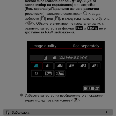
Record func+card/folder sel.
/
:
Функция за
запис+избор на карта/папка
] е с настройка
[
Rec. separately
/
Паралелен запис с различна
резолюция
], завъртете селектора
, за да
изберете [
] или [
], и след това натиснете бутона
. Обърнете внимание, че паралелен запис с
различно качество във формат
и
не е
достъпен за RAW изображения.
Изберете качество на изображението в показания
екран и след това натиснете
.
Забележка