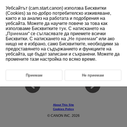
Уебсайтът (cam.start.canon) използва Бисквитки
(Cookies) за по-добро потребителско изживяване,
както и за анализ на работата и подобрения на
уебсайта. Можете да научите повече за това как
D403-018
използваме Бисквитките
тук
. С натискането на
„
Приемам
“ се съгласявате да приемете всички
Trademarks and Licensing
Бисквитки. С натискането на „
Не приемам
“ или ако
нищо не е избрано, само Бисквитките, необходими за
предоставянето на съдържанието и функциите на
®
The Bluetooth
word mark and logos are registered trademarks
owned by Bluetooth SIG, Inc. and any use of such marks by Canon
уебсайта, ще бъдат записани и съхранени. Можете да
Inc. is under license. Other trademarks and trade names are those
промените тази настройка по всяко време.
of their respective owners.
All other trademarks are the property of their respective owners.
Приемам
Не приемам
About This Site
Cookies Policy
© CANON INC. 2026