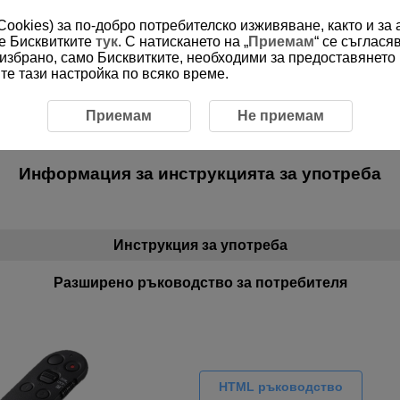
(Cookies) за по-добро потребителско изживяване, както и за
ме Бисквитките
тук
. С натискането на „
Приемам
“ се съглася
е избрано, само Бисквитките, необходими за предоставянето
е тази настройка по всяко време.
Приемам
Не приемам
За клиенти, използващи
BR-E2
Информация за инструкцията за употреба
Инструкция за употреба
Разширено ръководство за потребителя
HTML ръководство