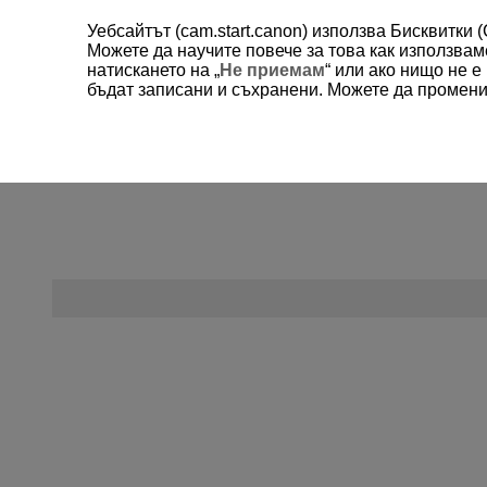
Уебсайтът (cam.start.canon) използва Бисквитки 
Можете да научите повече за това как използва
натискането на „
Не приемам
“ или ако нищо не 
бъдат записани и съхранени. Можете да променит