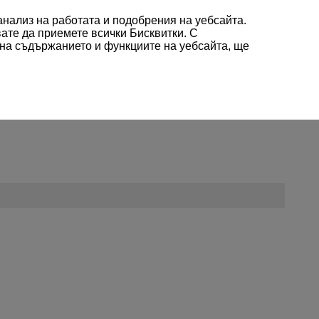
 анализ на работата и подобрения на уебсайта.
-- Изберете регион/държава --
Български
вате да приемете всички Бисквитки. С
 на съдържанието и функциите на уебсайта, ще