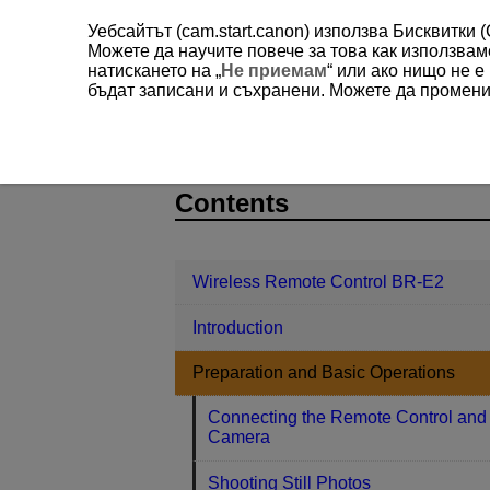
Уебсайтът (cam.start.canon) използва Бисквитки 
Можете да научите повече за това как използва
натискането на „
Не приемам
“ или ако нищо не 
бъдат записани и съхранени. Можете да променит
Wireless Remote Control BR-E2
Pr
D403-014
Contents
Wireless Remote Control BR-E2
Introduction
Preparation and Basic Operations
Connecting the Remote Control and
Camera
Shooting Still Photos