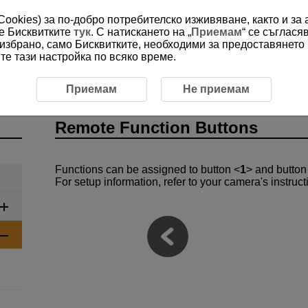
(Cookies) за по-добро потребителско изживяване, както и за
ме Бисквитките
тук
. С натискането на „
Приемам
“ се съглася
е избрано, само Бисквитките, необходими за предоставянето
е тази настройка по всяко време.
eparation and Basic Operations
Remote Function Buttons
Приемам
Не приемам
Remote Function Buttons
Functions can be assigned to button
1
and butto
For setup information, refer to your camera's instruc