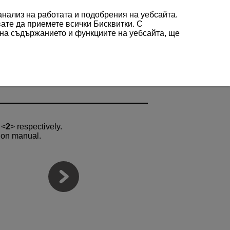
 анализ на работата и подобрения на уебсайта.
вате да приемете всички Бисквитки. С
 на съдържанието и функциите на уебсайта, ще
n
2
respectively.
tion manual.