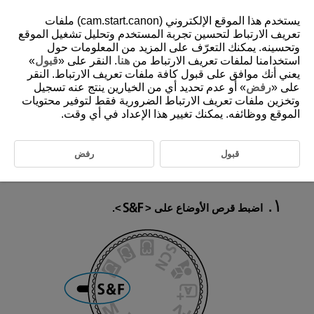
يستخدم هذا الموقع الإلكتروني (cam.start.canon) ملفات
تعريف الارتباط لتحسين تجربة المستخدم وتحليل تشغيل الموقع
وتحسينه. يمكنك التعرّف على المزيد من المعلومات حول
استخدامنا لملفات تعريف الارتباط من
هنا
. النقر على «
قبول
»
D388-040
يعني أنك موافق على قبول كافة ملفات تعريف الارتباط. النقر
فيلم بحركة بطيئة/ سريعة
على «
رفض
» أو عدم تحديد أي من الخيارين ينتج عنه تسجيل
وتخزين ملفات تعريف الارتباط الضرورية فقط لتوفير محتويات
الموقع ووظائفه. يمكنك تغيير هذا الإعداد في أي وقت.
أوضاع تسجيل فيلم بالحركة البطيئة/السريعة
يمكن تسجيل الأفلام بحيث يتم تشغيلها بالحركة البطيئة أو السريعة. لن يتم
قبول
رفض
تسجيل الصوت. اضبط سرعة الحركة البطيئة أو السريعة (سرعة التشغيل) في [
:
حجم تسجيل الفيلم
].
اضبط قرص الأوضاع على
.