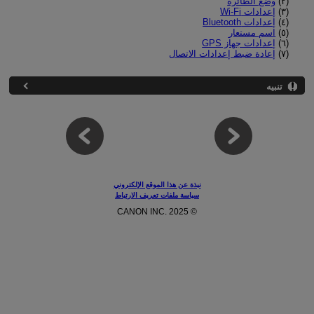
(٢)
وضع الطائرة
(٣)
إعدادات Wi-Fi
(٤)
إعدادات Bluetooth
(٥)
اسم مستعار
(٦)
إعدادات جهاز GPS
(٧)
إعادة ضبط إعدادات الاتصال
تنبيه
نبذة عن هذا الموقع الإلكتروني
سياسة ملفات تعريف الارتباط
© CANON INC. 2025