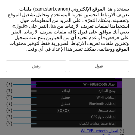
يستخدم هذا الموقع الإلكتروني (cam.start.canon) ملفات
تعريف الارتباط لتحسين تجربة المستخدم وتحليل تشغيل الموقع
وتحسينه. يمكنك التعرّف على المزيد من المعلومات حول
استخدامنا لملفات تعريف الارتباط من
هنا
. النقر على «
قبول
»
D185-171
يعني أنك موافق على قبول كافة ملفات تعريف الارتباط. النقر
قوائم علامات التبويب: ميزات الاتصال
على «
رفض
» أو عدم تحديد أي من الخيارين ينتج عنه تسجيل
وتخزين ملفات تعريف الارتباط الضرورية فقط لتوفير محتويات
اللاسلكي
الموقع ووظائفه. يمكنك تغيير هذا الإعداد في أي وقت.
ميزات الاتصال اللاسلكي ١
قبول
رفض
(١)
اتصال Wi-Fi/Bluetooth