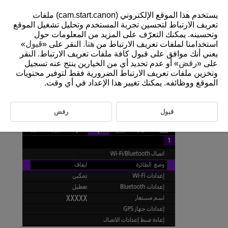
يستخدم هذا الموقع الإلكتروني (cam.start.canon) ملفات
تعريف الارتباط لتحسين تجربة المستخدم وتحليل تشغيل الموقع
وتحسينه. يمكنك التعرّف على المزيد من المعلومات حول
استخدامنا لملفات تعريف الارتباط من
هنا
. النقر على «
قبول
»
D185-182
يعني أنك موافق على قبول كافة ملفات تعريف الارتباط. النقر
وضع الطائرة
على «
رفض
» أو عدم تحديد أي من الخيارين ينتج عنه تسجيل
وتخزين ملفات تعريف الارتباط الضرورية فقط لتوفير محتويات
الموقع ووظائفه. يمكنك تغيير هذا الإعداد في أي وقت.
يمكنك تعطيل وظائف
Wi-Fi
و Bluetooth بشكل مؤقت.
قبول
رفض
حدد [
:
وضع الطائرة
].