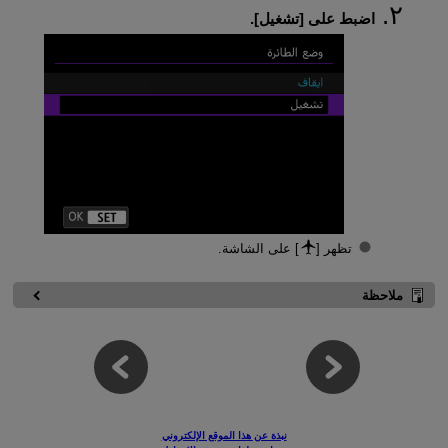
اضبط على [
تشغيل
].
تظهر [
] على الشاشة.
ملاحظة
نبذة عن هذا الموقع الإلكتروني