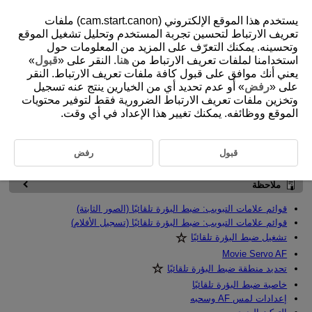
يستخدم هذا الموقع الإلكتروني (cam.start.canon) ملفات
تعريف الارتباط لتحسين تجربة المستخدم وتحليل تشغيل الموقع
وتحسينه. يمكنك التعرّف على المزيد من المعلومات حول
استخدامنا لملفات تعريف الارتباط من
هنا
. النقر على «
قبول
»
D180-120
يعني أنك موافق على قبول كافة ملفات تعريف الارتباط. النقر
الضبط البؤري التلقائي/وضع التشغيل
على «
رفض
» أو عدم تحديد أي من الخيارين ينتج عنه تسجيل
وتخزين ملفات تعريف الارتباط الضرورية فقط لتوفير محتويات
الموقع ووظائفه. يمكنك تغيير هذا الإعداد في أي وقت.
يصف هذا الفصل عملية التركيز التلقائي وأوضاع التشغيل، كما يقدم إعدادات
القائمة الخاصة بعلامة التبويب ضبط البؤرة تلقائيًا [
]
تشير
الموجودة إلى يمين العناوين إلى الوظائف المتاحة في الوضع
قبول
رفض
،
،
،
،
، أو
فقط.
ملاحظة
قوائم علامات التبويب: ضبط البؤرة تلقائيًا (الصور الثابتة)
قوائم علامات التبويب: ضبط البؤرة تلقائيًا (تسجيل الأفلام)
تشغيل ضبط البؤرة تلقائيًا‏
Movie Servo AF
تحديد منطقة ضبط البؤرة تلقائيًا‏
خاصية ضبط البؤرة تلقائيًا
إعدادات لمس AF وسحبه