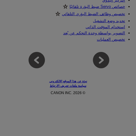
التركيز اليدوي
خصائص Servo ضبط البؤرة تلقائيًا‏
تخصيص وظائف الضبط البؤري التلقائي‏
تحديد وضع التشغيل
استخدام المؤقت الذاتي
التصوير بواسطة وحدة التحكم عن بُعد
تخصيص العمليات
نبذة عن هذا الموقع الإلكتروني
سياسة ملفات تعريف الارتباط
© CANON INC. 2026