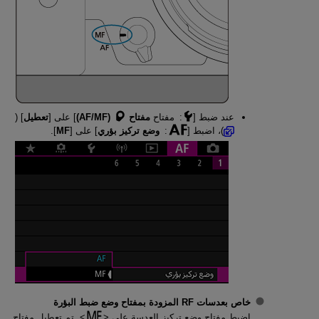
عند ضبط [
: مفتاح
مفتاح
(AF/MF)
] على [
تعطيل
] (
)، اضبط [
:
وضع تركيز بؤري
] على [
MF
].
خاص بعدسات RF المزودة بمفتاح وضع ضبط البؤرة
اضبط مفتاح وضع تركيز العدسة على
. تم تعطيل مفتاح