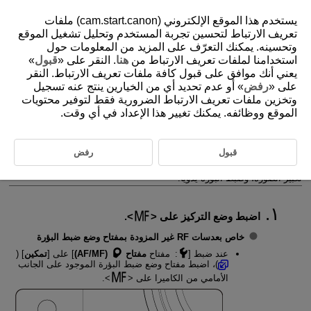
يستخدم هذا الموقع الإلكتروني (cam.start.canon) ملفات
تعريف الارتباط لتحسين تجربة المستخدم وتحليل تشغيل الموقع
وتحسينه. يمكنك التعرّف على المزيد من المعلومات حول
استخدامنا لملفات تعريف الارتباط من
هنا
. النقر على «
قبول
»
D180-128
يعني أنك موافق على قبول كافة ملفات تعريف الارتباط. النقر
التركيز اليدوي
على «
رفض
» أو عدم تحديد أي من الخيارين ينتج عنه تسجيل
وتخزين ملفات تعريف الارتباط الضرورية فقط لتوفير محتويات
الموقع ووظائفه. يمكنك تغيير هذا الإعداد في أي وقت.
إعداد تحديد حواف MF (المخطط التفصيلي)
دليل التركيز
قبول
رفض
إذا لم يكن من الممكن ضبط البؤرة عن طريق ضبط البؤرة تلقائيًا، فيمكنك
تكبير الصورة، وضبط البؤرة يدويًا.
اضبط وضع التركيز على
.
خاص بعدسات RF غير المزودة بمفتاح وضع ضبط البؤرة
عند ضبط [
: مفتاح
مفتاح
(AF/MF)
] على [
تمكين
] (
)، اضبط مفتاح وضع ضبط البؤرة الموجود على الجانب
الأمامي من الكاميرا على
.