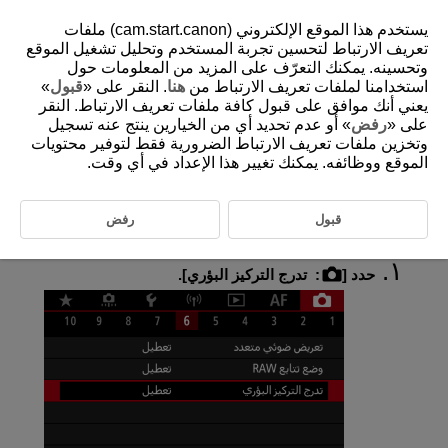
يستخدم هذا الموقع الإلكتروني (cam.start.canon) ملفات
تعريف الارتباط لتحسين تجربة المستخدم وتحليل تشغيل الموقع
وتحسينه. يمكنك التعرّف على المزيد من المعلومات حول
استخدامنا لملفات تعريف الارتباط من
هنا
. النقر على «
قبول
»
D180-083
يعني أنك موافق على قبول كافة ملفات تعريف الارتباط. النقر
تدرج التركيز البؤري
على «
رفض
» أو عدم تحديد أي من الخيارين ينتج عنه تسجيل
وتخزين ملفات تعريف الارتباط الضرورية فقط لتوفير محتويات
الموقع ووظائفه. يمكنك تغيير هذا الإعداد في أي وقت.
تقوم مضاهاة البُعد البؤري بالتصوير المستمر مع تغير المسافة البؤرية تلقائيًا
بعد كل لقطة. تمكنك هذه الصور من إنشاء صورة واحدة في التركيز على عمق
مجال عميق. التركيب ممكن أيضًا باستخدام تطبيق يدعم التركيب المتعمق،
مثل Digital Photo Professional (برنامج EOS).
قبول
رفض
حدد [
:
تدرج التركيز البؤري
].