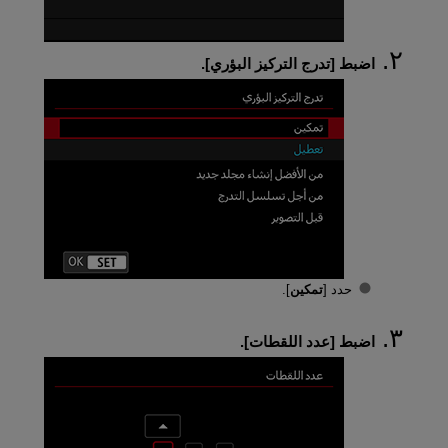
اضبط [
تدرج التركيز البؤري
].
حدد [
تمكين
].
اضبط [
عدد اللقطات
].