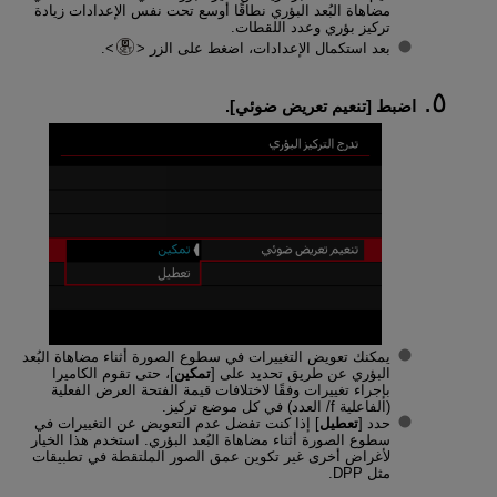
مضاهاة البُعد البؤري نطاقًا أوسع تحت نفس الإعدادات زيادة
تركيز بؤري وعدد اللقطات.
بعد استكمال الإعدادات، اضغط على الزر
.
اضبط [
تنعيم تعريض ضوئي
].
يمكنك تعويض التغييرات في سطوع الصورة أثناء مضاهاة البُعد
البؤري عن طريق تحديد على [
تمكين
]، حتى تقوم الكاميرا
بإجراء تغييرات وفقًا لاختلافات قيمة الفتحة العرض الفعلية
(الفاعلية f/ العدد) في كل موضع تركيز.
حدد [
تعطيل
] إذا كنت تفضل عدم التعويض عن التغييرات في
سطوع الصورة أثناء مضاهاة البُعد البؤري. استخدم هذا الخيار
لأغراض أخرى غير تكوين عمق الصور الملتقطة في تطبيقات
مثل DPP.