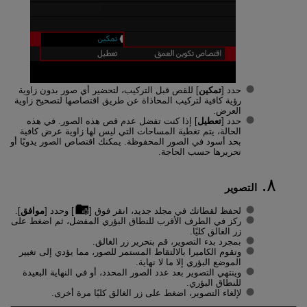
حدد [
تمكين
] للقص قبل التركيب، لتحضير أي صور بدون زاوية
رؤية كافية لتركيب المحاذاة عن طريق اقتصاصها لتصحيح زاوية
العرض.
حدد [
تعطيل
] إذا كنت تفضل عدم قص هذه الصور. في هذه
الحالة، يتم تغطية المساحات التي ليس لها زاوية عرض كافية
بحد أسود في الصور المحفوظة. يمكنك اقتصاص الصور يدويًا أو
تحريرها حسب الحاجة.
التصوير
لحفظ لقطاتك في مجلد جديد، انقر فوق [
] وحدد [
موافق
].
ركز في الطرف الأقرب للنطاق البؤري المفضل، ثم اضغط على
زر الغالق كليًا.
بمجرد بدء التصوير، قم بتحرير زر الغالق.
وتقوم الكاميرا بالالتقاط المستمر للصور، مما يؤدي إلى تغيير
الموضع البؤري إلا ما لا نهاية.
وينتهي التصوير بعد عدد الصور المحدد، أو في النهاية البعيدة
للنطاق البؤري.
لإلغاء التصوير، اضغط على زر الغالق كليًا مرة أخرى.