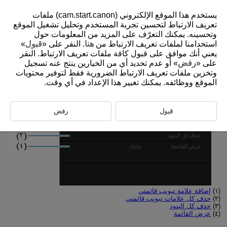
يستخدم هذا الموقع الإلكتروني (cam.start.canon) ملفات
تعريف الارتباط لتحسين تجربة المستخدم وتحليل تشغيل الموقع
وتحسينه. يمكنك التعرّف على المزيد من المعلومات حول
استخدامنا لملفات تعريف الارتباط من
هنا
. النقر على «
قبول
»
D090-203
يعني أنك موافق على قبول كافة ملفات تعريف الارتباط. النقر
قوائم علامات التبويب: قائمتي
على «
رفض
» أو عدم تحديد أي من الخيارين ينتج عنه تسجيل
وتخزين ملفات تعريف الارتباط الضرورية فقط لتوفير محتويات
الموقع ووظائفه. يمكنك تغيير هذا الإعداد في أي وقت.
قبول
رفض
(١)
إضافة علامة تبويب قائمتي
(٢)
حذف كل علامات تبويب قائمتي
(٣)
حذف كل البنود
(٤)
عرض القائمة