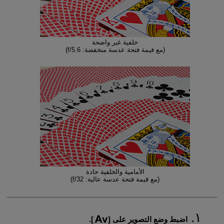
خلفية غير واضحة
(مع قيمة فتحة عدسة منخفضة: f/5.6)
الأمامية والخلفية حادة
(مع قيمة فتحة عدسة عالية: f/32)
اضبط وضع التصوير على [
].