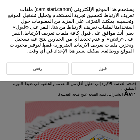
يستخدم هذا الموقع الإلكتروني (cam.start.canon) ملفات
تعريف الارتباط لتحسين تجربة المستخدم وتحليل تشغيل الموقع
وتحسينه. يمكنك التعرّف على المزيد من المعلومات حول
استخدامنا لملفات تعريف الارتباط من
هنا
. النقر على «
قبول
»
D090-031
يعني أنك موافق على قبول كافة ملفات تعريف الارتباط. النقر
Av: ‏AE أولوية الفتحة
على «
رفض
» أو عدم تحديد أي من الخيارين ينتج عنه تسجيل
وتخزين ملفات تعريف الارتباط الضرورية فقط لتوفير محتويات
الموقع ووظائفه. يمكنك تغيير هذا الإعداد في أي وقت.
معاينة عمق المجال
في هذا الوضع، تضبط قيمة فتحة العدسة المطلوبة، وتضبط الكاميرا سرعة
قبول
رفض
الغالق تلقائيًا للحصول على درجة تعريض ضوئي قياسية مطابقة لدرجة سطوع
الهدف. يؤدي رقم f الأعلى (فتحة العدسة الأصغر) إلى زيادة عرض المقدمة
والخلفية في ضبط البؤرة المقبول. من ناحية أخرى، يؤدي رقم f المنخفض
(فتحة العدسة الأكبر) إلى تقليل أقل من المقدمة والخلفية في ضبط البؤرة
المقبول.
[
] تشير إلى قيمة الفتحة (فتح فتحة العدسة).