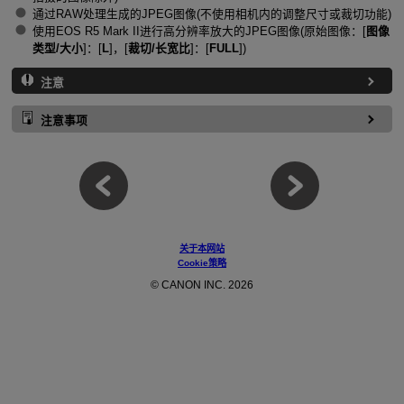
通过RAW处理生成的JPEG图像(不使用相机内的调整尺寸或裁切功能)
使用EOS R5 Mark II进行高分辨率放大的JPEG图像(原始图像：[
图像
类型/大小
]：[
L
]，[
裁切/长宽比
]：[
FULL
])
注意
注意事项
关于本网站
Cookie策略
© CANON INC. 2026