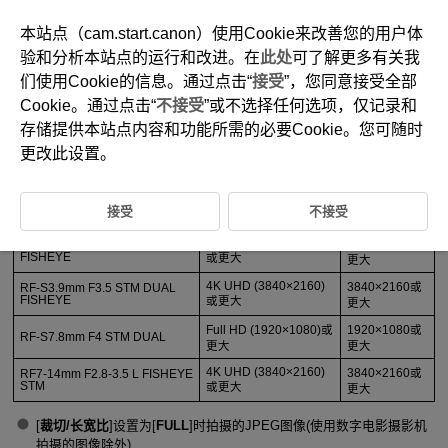
本站点（cam.start.canon）使用Cookie来改善您的用户体
验和分析本站点的运行和改进。在
此处
可了解更多有关我
们使用Cookie的信息。通过点击“
接受
”，您同意接受全部
D223-006
Cookie。通过点击“
不接受
”或不选择任何选项，仅记录和
支持的剪辑
存储提供本站点内容和功能所需的必要Cookie。您可随时
更改此设置。
此插件支持由EOS VR系统设备所拍摄的如下剪辑。
接受
不接受
镜头
MP4短片
JPEG图像
4K UHD (3840×2160)
3840×2160或
RF5.2mm F2.8 L DUAL
FISHEYE
或更大
更大
4K UHD (3840×2160)
3840×2160或
RF-S3.9mm F3.5 STM DUAL
FISHEYE
或更大
更大
Full HD (1920×1080)或
1920×1080或
RF-S7.8mm F4 STM DUAL
更大
更大
4K UHD (3840×2160)
3840×2160或
RF7-14mm F2.8-3.5 L FISHEYE
STM
或更大
更大
[
裁切/长宽比
]设置为[
FULL
]时拍摄的JPEG图像(使用数字电影摄影机
拍摄的图像除外)