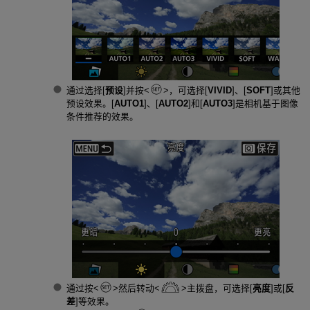
通过选择[
预设
]并按
，可选择[
VIVID
]、[
SOFT
]或其他
预设效果。[
AUTO1
]、[
AUTO2
]和[
AUTO3
]是相机基于图像
条件推荐的效果。
通过按
然后转动
主拨盘，可选择[
亮度
]或[
反
差
]等效果。