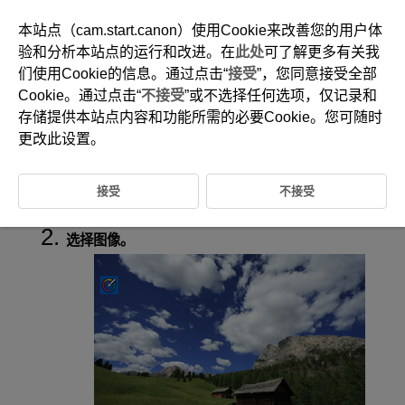
本站点（cam.start.canon）使用Cookie来改善您的用户体
验和分析本站点的运行和改进。在
此处
可了解更多有关我
们使用Cookie的信息。通过点击“
接受
”，您同意接受全部
D388-160
Cookie。通过点击“
不接受
”或不选择任何选项，仅记录和
创意辅助
存储提供本站点内容和功能所需的必要Cookie。您可随时
更改此设置。
可通过应用偏好的效果来处理RAW图像并保存为JPEG图像。
接受
不接受
选择[
:
创意辅助
](
)。
选择图像。