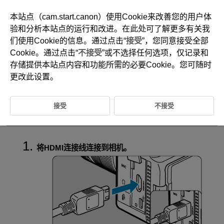
本站点（cam.start.canon）使用Cookie来改善您的用户体
验和分析本站点的运行和改进。在
此处
可了解更多有关我
们使用Cookie的信息。通过点击“
接受
”，您同意接受全部
D388-150
Cookie。通过点击“
不接受
”或不选择任何选项，仅记录和
在电视机上回放
存储提供本站点内容和功能所需的必要Cookie。您可随时
更改此设置。
通过使用市售的HDMI连接线将相机连接到电视机，可以在电视机上回放
拍摄的静止图像和短片。
接受
不接受
如果图像未显示在电视屏幕上，请确认是否将[
:
系统频率
]正确设为
[
59.94Hz:NTSC
]或[
50.00Hz:PAL
]
(取决于电视机的视频制式)。
将HDMI连接线连接到相机。