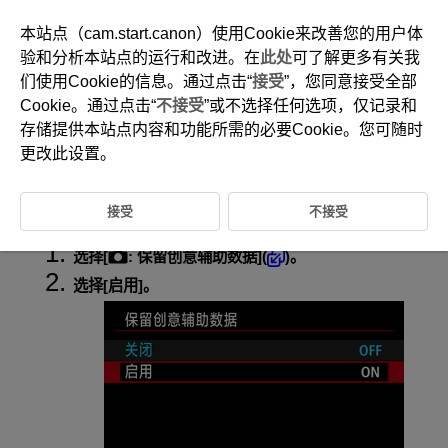
本站点（cam.start.canon）使用Cookie来改善您的用户体
验和分析本站点的运行和改进。在
此处
可了解更多有关我
们使用Cookie的信息。通过点击“
接受
”，您同意接受全部
D388-124
Cookie。通过点击“
不接受
”或不选择任何选项，仅记录和
保留创意辅助数据
存储提供本站点内容和功能所需的必要Cookie。您可随时
更改此设置。
将
模式下使用的创意辅助设置保存起来，就能在后续拍摄中跳过选
择效果的步骤。
接受
不接受
选择[
:
保留创意辅助数据
](
)。
选择[
启用
]。