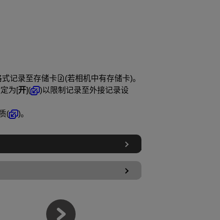
格式记录至存储卡
(若相机中有存储卡)。
设定为[
开
](
)以限制记录至外接记录设
质(
)。