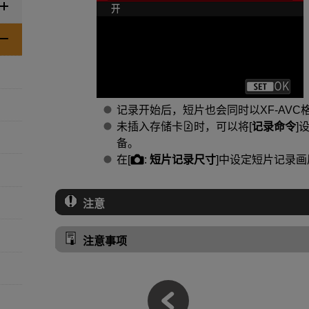
记录开始后，短片也会同时以
XF-AVC
未插入存储卡
时，可以将[
记录命令
]
备。
在[
:
短片记录尺寸
]中设定短片记录画
注意
注意事项