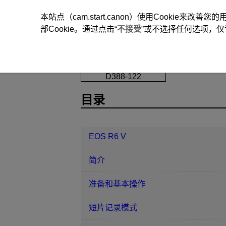
本站点（cam.start.canon）使用Cookie来
部Cookie。通过点击“
不接受
”或不选择任何选项，仅
EOS R6 V
拍摄和记录
HDMI 
D388-122
目录
EOS R6 V
简介
准备和基本操作
短片记录模式