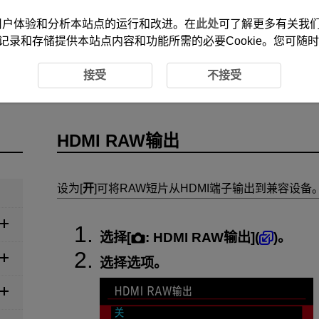
改善您的用户体验和分析本站点的运行和改进。在
此处
可了解更多有关我们使
记录和存储提供本站点内容和功能所需的必要Cookie。您可随
RAW输出
接受
不接受
HDMI RAW输出
设为[
开
]可将RAW短片从HDMI端子输出到兼容设备
选择[
:
HDMI RAW输出
](
)。
选择选项。