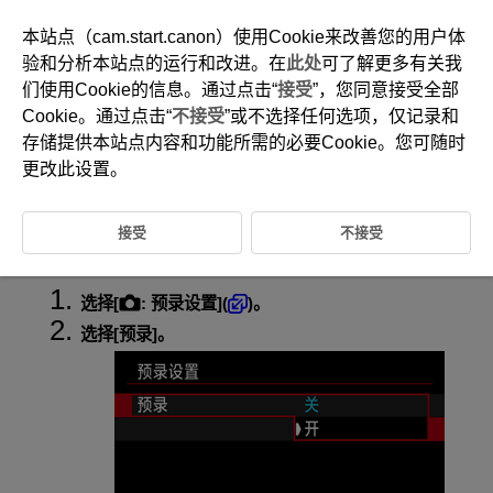
本站点（cam.start.canon）使用Cookie来改善您的用户体
验和分析本站点的运行和改进。在
此处
可了解更多有关我
们使用Cookie的信息。通过点击“
接受
”，您同意接受全部
D388-091
Cookie。通过点击“
不接受
”或不选择任何选项，仅记录和
预录设置
存储提供本站点内容和功能所需的必要Cookie。您可随时
更改此设置。
使用预记录时，在手动开始记录之前的指定时间内已在进行自动短片记
录。
接受
不接受
此初步记录称为预记录。在短片记录待机期间，相机会自动预记录。
选择[
:
预录设置
](
)。
选择[
预录
]。