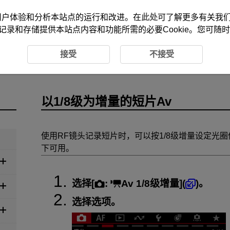
改善您的用户体验和分析本站点的运行和改进。在
此处
可了解更多有关我们使
记录和存储提供本站点内容和功能所需的必要Cookie。您可随
为增量的短片Av
接受
不接受
以1/8级为增量的短片Av
使用RF镜头记录短片时，可以按1/8级增量设定光圈
下可用。
选择[
:
Av 1/8级增量
](
)。
选择选项。