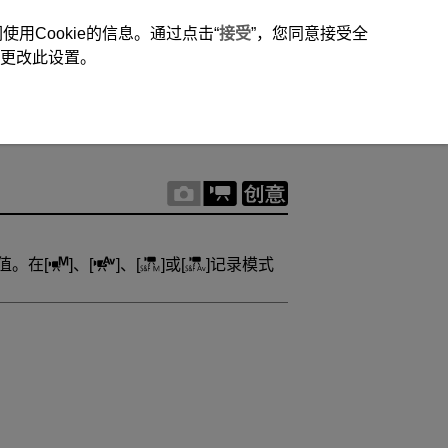
用Cookie的信息。通过点击“
接受
”，您同意接受全
时更改此设置。
值。在[
]、[
]、[
]或[
]记录模式