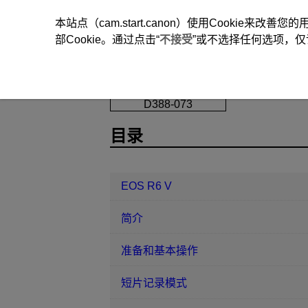
本站点（cam.start.canon）使用Cookie来
部Cookie。通过点击“
不接受
”或不选择任何选项，仅
EOS R6 V
拍摄和记录
以1/8级
D388-073
目录
EOS R6 V
简介
准备和基本操作
短片记录模式