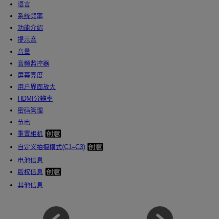
语言
系统频率
功能介绍
提示音
音量
音频监控器
屏幕亮度
用户界面放大
HDMI分辨率
密码管理
节电
重置相机
自定义拍摄模式(C1–C3)
电池信息
版权信息
其他信息