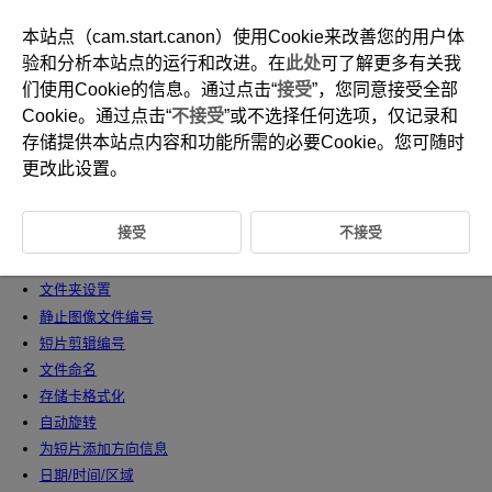
本站点（cam.start.canon）使用Cookie来改善您的用户体
验和分析本站点的运行和改进。在
此处
可了解更多有关我
们使用Cookie的信息。通过点击“
接受
”，您同意接受全部
D375-186
Cookie。通过点击“
不接受
”或不选择任何选项，仅记录和
设置
存储提供本站点内容和功能所需的必要Cookie。您可随时
更改此设置。
本章介绍设置[
]设置页中的菜单设置。
(位于标题右方)表示该功能只能在高级拍摄模式下使用。
接受
不接受
设置页菜单：设置
文件夹设置
静止图像文件编号
短片剪辑编号
文件命名
存储卡格式化
自动旋转
为短片添加方向信息
日期/时间/区域