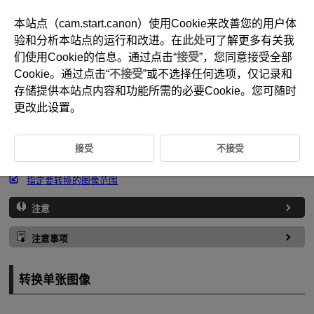
本站点（cam.start.canon）使用Cookie来改善您的用户体
验和分析本站点的运行和改进。在
此处
可了解更多有关我
们使用Cookie的信息。通过点击“
接受
”，您同意接受全部
D375-151
Cookie。通过点击“
不接受
”或不选择任何选项，仅记录和
将HEIF转换为JPEG
存储提供本站点内容和功能所需的必要Cookie。您可随时
更改此设置。
可以转换HDR拍摄时捕捉的HEIF图像并将其作为JPEG图像保存。
接受
不接受
转换单张图像
指定要转换的图像范围
注意
注意事项
转换单张图像