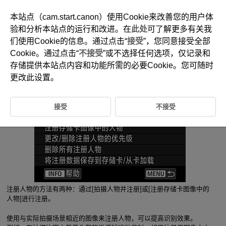
本站点（cam.start.canon）使用Cookie来改善您的用户体
验和分析本站点的运行和改进。在
此处
可了解更多有关我
们使用Cookie的信息。通过点击“
接受
”，您同意接受全部
3-2 注册人物
Cookie。通过点击“
不接受
”或不选择任何选项，仅记录和
存储提供本站点内容和功能所需的必要Cookie。您可随时
使用[拍摄人物并注册]或[注册存储卡图像中的人物]进行注册
更改此设置。
接受
不接受
注册人物的方法有两种：通过[拍摄人物并注册]或[注册存储卡图像中的
人物]进行注册。
使用与实际拍摄场景相近的图像来注册人物，可以提高识别效果。