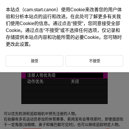
本站点（cam.start.canon）使用Cookie来改善您的用户体
验和分析本站点的运行和改进。在
此处
可了解更多有关我
们使用Cookie的信息。通过点击“
接受
”，您同意接受全部
1-4 注册人物优先级
Cookie。通过点击“
不接受
”或不选择任何选项，仅记录和
存储提供本站点内容和功能所需的必要Cookie。您可随时
优先检测和追踪图像中的注册人物
更改此设置。
接受
不接受
可以优先检测和追踪相机中预先注册的人物。
在拍摄有多名运动员参加的体育赛事、新闻发布会等场景时，即使面部处
于一定角度(当眼睛、鼻子和嘴巴都可见时)，也可以继续追踪特定人物。