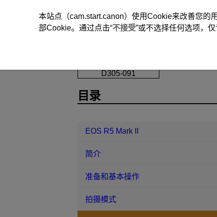
本站点（cam.start.canon）使用Cookie来
部Cookie。通过点击“
不接受
”或不选择任何选项，仅
EOS R5 Mark II
拍摄和记录
静
D305-091
目录
EOS R5 Mark II
简介
准备和基本操作
拍摄模式