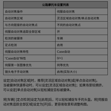
公路摩托车设置列表
自动对焦操作
伺服自动对焦
自动对焦区域
灵活区域自动对焦/单点自动对焦
与方向链接的自动对焦点
不同的自动对焦点
伺服自动对焦追踪全部区域
开
检测的被摄体
车辆
定点检测
启用
伺服自动对焦特性
Case自动
0/+1
“Case自动”特性
伺服第一张图像优先
同等优先
镜头电子手动对焦
启用(实际大小)
设定[自动对焦区域]时，推荐[灵活区域自动对焦]或[单点自动对焦]。
当被摄体快速移动时，可以设定[灵活区域自动对焦]；如果场景较拥挤，
可以设定[单点自动对焦]以轻松捕捉目标被摄体。
将[车辆] [定点检测]设定为[启用]后，可以轻松捕捉车手的头盔。将[伺服自
动对焦追踪全部区域]设定为[开]后，更容易取景和调整构图。