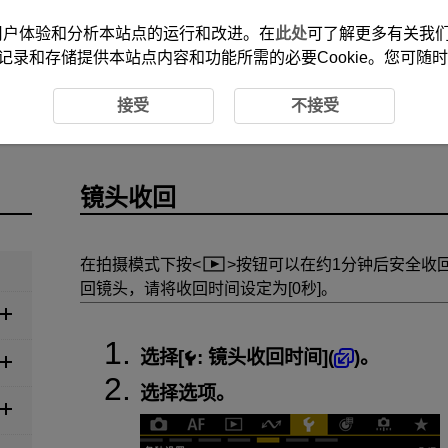
改善您的用户体验和分析本站点的运行和改进。在
此处
可了解更多有关我们使
记录和存储提供本站点内容和功能所需的必要Cookie。您可随
接受
不接受
镜头收回
在拍摄模式下按
按钮可以在约1分钟后安全收
回镜头，请将收回时间设定为[0秒]。
选择[
:
镜头收回时间
](
)。
选择选项。