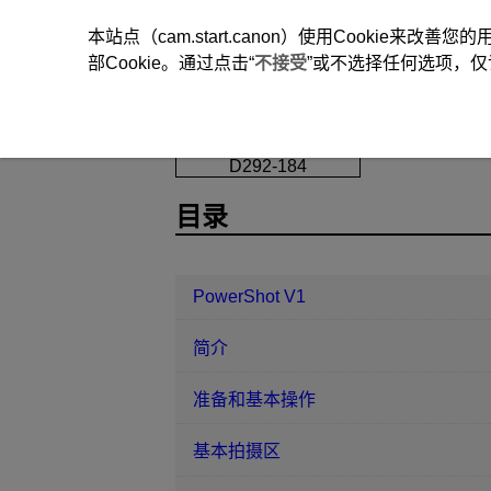
本站点（cam.start.canon）使用Cookie来
部Cookie。通过点击“
不接受
”或不选择任何选项，仅
PowerShot V1
设置
镜头收回
D292-184
目录
PowerShot V1
简介
准备和基本操作
基本拍摄区