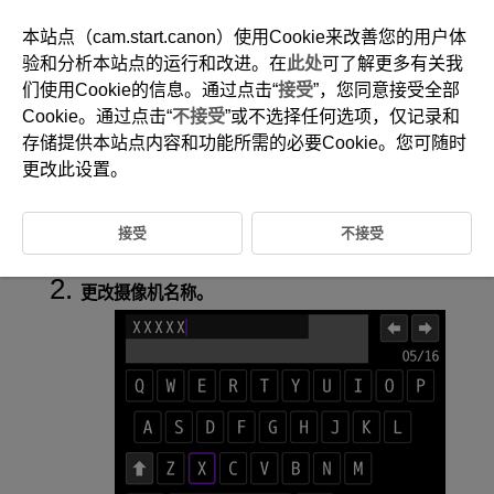
本站点（cam.start.canon）使用Cookie来改善您的用户体
验和分析本站点的运行和改进。在
此处
可了解更多有关我
们使用Cookie的信息。通过点击“
接受
”，您同意接受全部
D292-152
Cookie。通过点击“
不接受
”或不选择任何选项，仅记录和
摄像机名称
存储提供本站点内容和功能所需的必要Cookie。您可随时
更改此设置。
可根据需要更改摄像机名称(在智能手机和其他相机上显示)。
接受
不接受
选择[
:
相机名称
](
)。
更改摄像机名称。