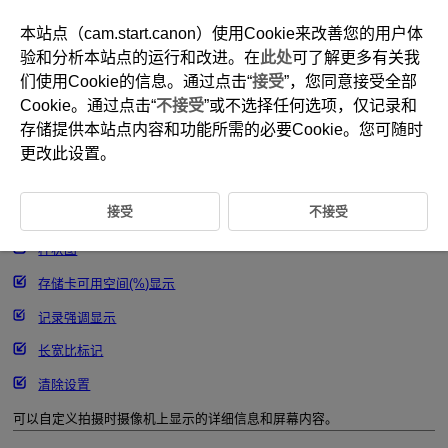
本站点（cam.start.canon）使用Cookie来改善您的用户体
验和分析本站点的运行和改进。在
此处
可了解更多有关我
们使用Cookie的信息。通过点击“
接受
”，您同意接受全部
D292-084
Cookie。通过点击“
不接受
”或不选择任何选项，仅记录和
拍摄信息显示
存储提供本站点内容和功能所需的必要Cookie。您可随时
更改此设置。
自定义屏幕上的信息
接受
不接受
网格线
柱状图
存储卡可用空间(%)显示
记录强调显示
长宽比标记
清除设置
可以自定义拍摄时摄像机上显示的详细信息和屏幕内容。