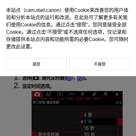
本站点（cam.start.canon）使用Cookie来改善您的用户体
验和分析本站点的运行和改进。在
此处
可了解更多有关我
们使用Cookie的信息。通过点击“
接受
”，您同意接受全部
D292-081
Cookie。通过点击“
不接受
”或不选择任何选项，仅记录和
测光定时器
存储提供本站点内容和功能所需的必要Cookie。您可随时
更改此设置。
可设定测光定时器被操作(如半按快门按钮)自动触发后运行的时长(确定曝
光值显示的持续时间)。
接受
不接受
选择[
:
测光定时器
](
、
)。
设定时间选项。