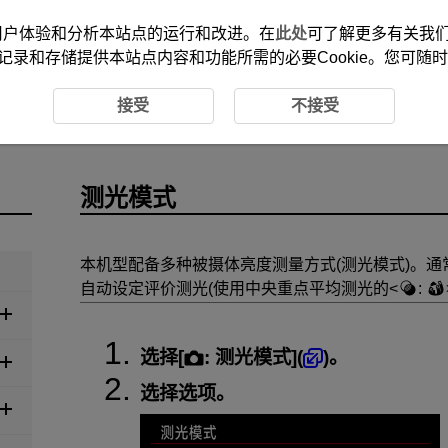
改善您的用户体验和分析本站点的运行和改进。在
此处
可了解更多有关我们使
记录和存储提供本站点内容和功能所需的必要Cookie。您可随
模式
接受
不接受
测光模式
本机型配备多种被摄体亮度测量方式(测光模式)。
自动设定评价测光(使用中央重点平均测光的
:
选择[
:
测光模式
](
)。
选择选项。