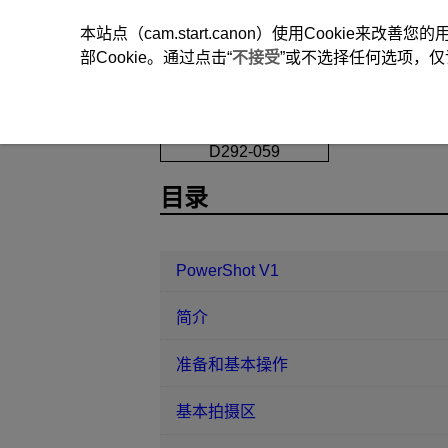
本站点（cam.start.canon）使用Cookie来
部Cookie。通过点击“
不接受
”或不选择任何选项，仅
PowerShot V1
拍摄和记录
测光
D292-059
目录
PowerShot V1
简介
准备和基本操作
基本拍摄区