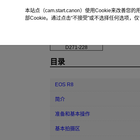
本站点（cam.start.canon）使用Cookie来
部Cookie。通过点击“
不接受
”或不选择任何选项，仅
EOS R8
设置
版权信息
D271-228
目录
EOS R8
简介
准备和基本操作
基本拍摄区