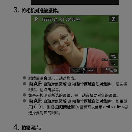
将相机对准被摄体。
眼睛周围会显示自动对焦点。
将[
:
自动对焦区域
]设为[
整个区域自动对焦
]时，要选择
眼睛，请点击屏幕。
如果未检测到所选的眼睛，会自动选择要对焦的眼睛。
将[
:
自动对焦区域
]设为[
整个区域自动对焦
]时，如果显
示[
]，则根据[
眼睛检测
]的设置可以使用
键
选择要对焦的眼睛。
拍摄照片。