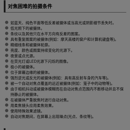
对焦困难的拍摄条件
如蓝天、纯色平面等低反差被摄体或当高光或阴影细节丢失时。
低光照下的被摄体。
条纹以及其他只在水平方向有反差的图案。
具有重复图案的被摄体(例如：摩天高楼的窗户和计算机键盘等)。
精细线条和被摄体轮廓。
亮度、颜色或图案持续变化的光源下。
夜景或点光源。
在荧光灯或LED光源下闪烁的图像。
极小的被摄体。
位于屏幕边缘的被摄体。
强烈逆光或反光的被摄体(例如：具有高反射车身的汽车等)。
被一个自动对焦点覆盖的远近被摄体(例如：笼子中的动物等)。
由于相机抖动或被摄体模糊而在自动对焦点范围内不断移动并且不保
持静止的被摄体。
在被摄体严重脱焦时进行自动对焦。
用柔焦镜头应用柔焦效果。
使用特殊效果滤镜。
自动对焦期间，在屏幕上出现噪点(光点、条纹等)。