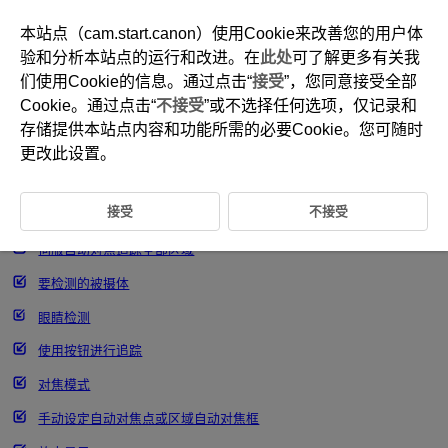
本站点（cam.start.canon）使用Cookie来改善您的用户体
验和分析本站点的运行和改进。在
此处
可了解更多有关我
们使用Cookie的信息。通过点击“
接受
”，您同意接受全部
D266-124
Cookie。通过点击“
不接受
”或不选择任何选项，仅记录和
选择自动对焦区域
存储提供本站点内容和功能所需的必要Cookie。您可随时
更改此设置。
自动对焦区域
接受
不接受
选择自动对焦区域
伺服自动对焦追踪全部区域
要检测的被摄体
眼睛检测
使用按钮进行追踪
对焦模式
手动设定自动对焦点或区域自动对焦框