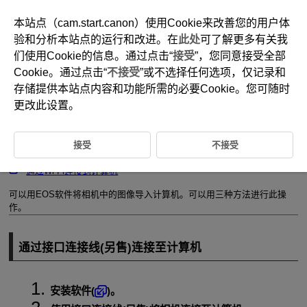
本站点（cam.start.canon）使用Cookie来改善您的用户体
验和分析本站点的运行和改进。在
此处
可了解更多有关我
们使用Cookie的信息。通过点击“
接受
”，您同意接受全部
D101-196
Cookie。通过点击“
不接受
”或不选择任何选项，仅记录和
将图像导入计算机
存储提供本站点内容和功能所需的必要Cookie。您可随时
更改此设置。
通过接口连接线(另售)连接至计算机
接受
不接受
读卡器
通过
Wi-Fi
连接到计算机
可以用EOS软件将相机中的图像导入计算机。可以用三种方法进行此操
作。
通过接口连接线(另售)连接至计算机
安装软件(
)。